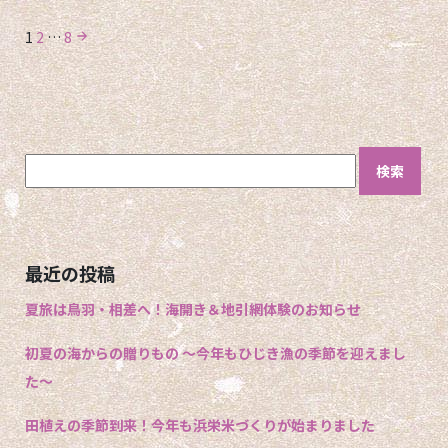
投
1
2
…
8
稿
ナ
ビ
ゲ
検
ー
索:
シ
ョ
ン
最近の投稿
夏旅は鳥羽・相差へ！海開き＆地引網体験のお知らせ
初夏の海からの贈りもの 〜今年もひじき漁の季節を迎えまし
た〜
田植えの季節到来！今年も浜栄米づくりが始まりました