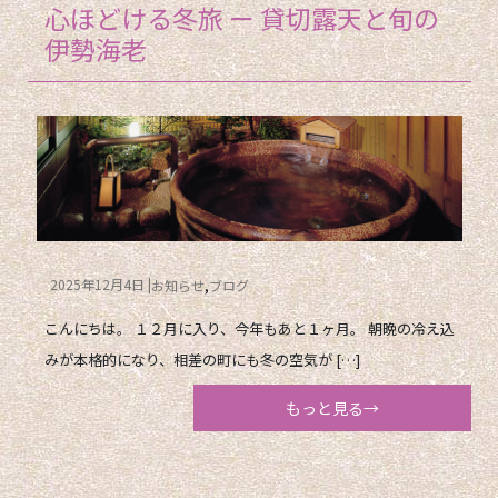
心ほどける冬旅 ー 貸切露天と旬の
伊勢海老
2025年12月4日
お知らせ
ブログ
こんにちは。 １２月に入り、今年もあと１ヶ月。 朝晩の冷え込
みが本格的になり、相差の町にも冬の空気が […]
もっと見る→