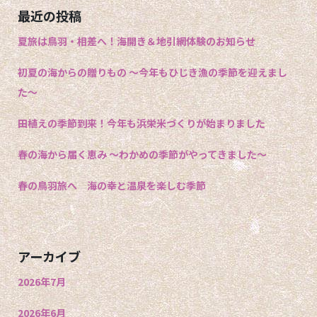
最近の投稿
夏旅は鳥羽・相差へ！海開き＆地引網体験のお知らせ
初夏の海からの贈りもの 〜今年もひじき漁の季節を迎えまし
た〜
田植えの季節到来！今年も浜栄米づくりが始まりました
春の海から届く恵み 〜わかめの季節がやってきました〜
春の鳥羽旅へ 海の幸と温泉を楽しむ季節
アーカイブ
2026年7月
2026年6月