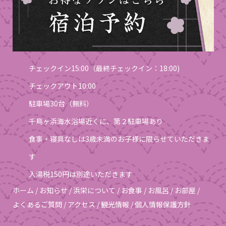
チェックイン15:00（最終チェックイン：18:00)
チェックアウト10:00
駐車場30台（無料）
千鳥ヶ浜海水浴場近くに、第２駐車場あり
食事・寝具なしは3歳未満のお子様に限らせていただきま
す
入湯税150円は別途いただきます
ホーム
/
お知らせ
/
浜栄について
/
お食事
/
お風呂
/
お部屋
/
よくあるご質問
/
アクセス
/
観光情報
/
個人情報保護方針