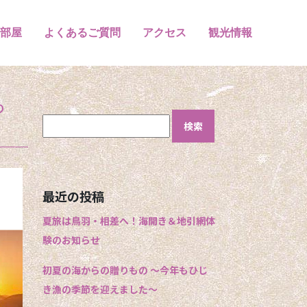
部屋
よくあるご質問
アクセス
観光情報
つ
検
索:
最近の投稿
夏旅は鳥羽・相差へ！海開き＆地引網体
験のお知らせ
初夏の海からの贈りもの 〜今年もひじ
き漁の季節を迎えました〜