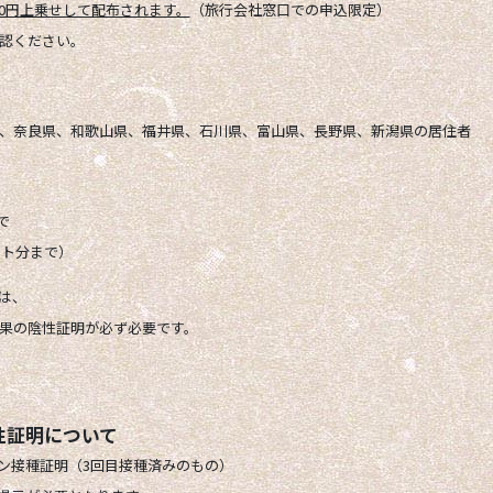
00円上乗せして配布されます。
（旅行会社窓口での申込限定）
認ください。
、奈良県、和歌山県、福井県、石川県、富山県、長野県、新潟県の居住者
で
ウト分まで）
は、
果の陰性証明が必ず必要です。
性証明について
ン接種証明（3回目接種済みのもの）