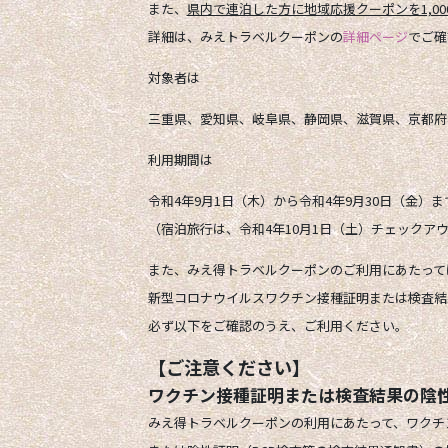
また、
県内で連泊した方に地域応援クーポンを1,0
詳細は、みえトラベルクーポンの
詳細ページ
でご確
対象者は
三重県、愛知県、岐阜県、静岡県、滋賀県、京都府
利用期間は
令和4年9月1日（木）から令和4年9月30日（金）ま
（宿泊旅行は、令和4年10月1日（土）チェックア
また、みえ得トラベルクーポンのご利用にあたって
新型コロナウイルスワクチン接種証明または検査結
必ず以下をご確認のうえ、ご利用ください。
【ご注意ください】
ワクチン接種証明または検査結果の陰
みえ得トラベルクーポンの利用にあたって、
ワクチ