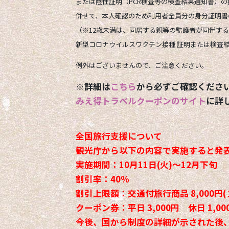
または
陰性証明（PCR検査等の検査結果通知書）
の
併せて、本人確認のため利用者全員分の身分証明書
（※12歳未満は、同居する親等の監護者が同伴す
新型コロナウイルスワクチン接種 証明または検査
例外はございませんので、ご注意ください。
※詳細は
こちら
から必ずご確認くださ
みえ得トラベルクーポンのサイト
に詳
全国旅行支援について
観光庁から以下の内容で実施すると発
実施期間：10月11日(火)～12月下旬
割引率：40％
割引上限額：交通付旅行商品 8,000円(
クーポン券：平日 3,000円 休日 1,00
今後、国から制度の詳細が示された後