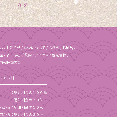
ブログ
ム
/
お知らせ
/
浜栄について
/
お食事
/
お風呂
/
屋
/
よくあるご質問
/
アクセス
/
観光情報
/
情報保護方針
ンセル料
日 ：宿泊料金の１００％
日 ：宿泊料金の７０％
前から：宿泊料金の５０％
前から：宿泊料金の３０％