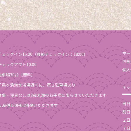
ホー
チェックイン15:00（最終チェックイン：18:00)
お部
チェックアウト10:00
個人
駐車場30台（無料）
千鳥ヶ浜海水浴場近くに、第２駐車場あり
キャ
食事・寝具なしは3歳未満のお子様に限らせていただきます
当
入湯税150円は別途いただきます
前
２日
７日