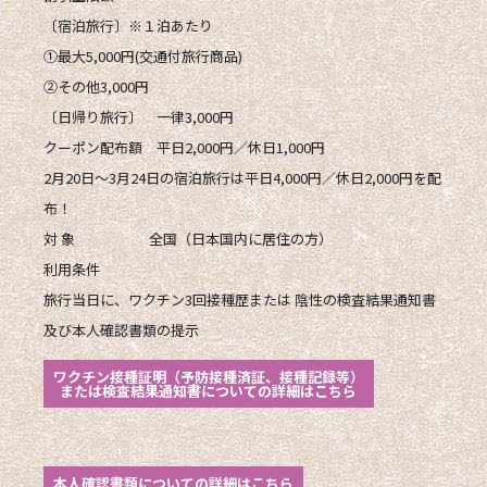
〔宿泊旅行〕※１泊あたり
①最大5,000円(交通付旅行商品)
②その他3,000円
〔日帰り旅行〕 一律3,000円
クーポン配布額 平日2,000円／休日1,000円
2月20日～3月24日の宿泊旅行は平日4,000円／休日2,000円を配
布！
対 象 全国（日本国内に居住の方）
利用条件
旅行当日に、
ワクチン3回接種歴
または
陰性の検査結果通知書
及び
本人確認書類の提示
ワクチン接種証明（予防接種済証、接種記録等）
または検査結果通知書についての詳細はこちら
本人確認書類についての詳細はこちら