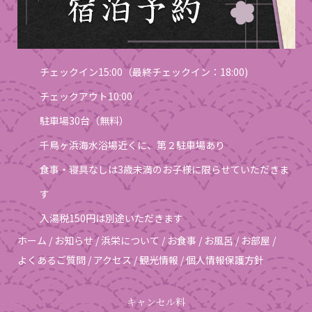
チェックイン15:00（最終チェックイン：18:00)
チェックアウト10:00
駐車場30台（無料）
千鳥ヶ浜海水浴場近くに、第２駐車場あり
食事・寝具なしは3歳未満のお子様に限らせていただきま
す
入湯税150円は別途いただきます
ホーム
/
お知らせ
/
浜栄について
/
お食事
/
お風呂
/
お部屋
/
よくあるご質問
/
アクセス
/
観光情報
/
個人情報保護方針
キャンセル料