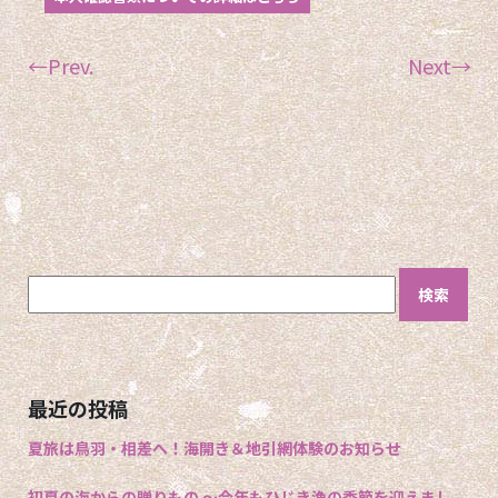
←Prev.
Next→
検
索:
最近の投稿
夏旅は鳥羽・相差へ！海開き＆地引網体験のお知らせ
初夏の海からの贈りもの 〜今年もひじき漁の季節を迎えまし