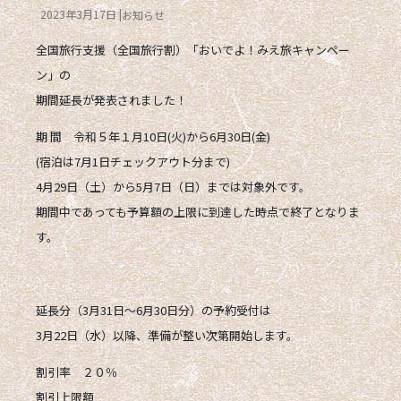
2023年3月17日
お知らせ
全国旅行支援（全国旅行割）「おいでよ！みえ旅キャンペー
ン」の
期間延長が発表されました！
期 間 令和５年１月10日(火)から6月30日(金)
(宿泊は7月1日チェックアウト分まで)
4月29日（土）から5月7日（日）までは対象外です。
期間中であっても予算額の上限に到達した時点で終了となりま
す。
延長分（3月31日～6月30日分）の予約受付は
3月22日（水）
以降、準備が整い次第開始します。
割引率 ２０％
割引上限額