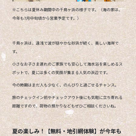
※こちらは夏休み期間中の千鳥ヶ浜の様子です。（海の家は、
今年も7月中旬頃から営業予定です。）
千鳥ヶ浜は、
遠浅で波が穏やかな砂浜
が続く、美しい海岸で
す。
小さなお子さま連れのご家族でも安心して海水浴を楽しめるス
ポットで、
夏には多くの笑顔が集まる人気の浜辺
です。
今の時期はまだ人も少なく、のんびりと過ごせるチャンス。
旅のチェックイン前やチェックアウト後にも気軽に立ち寄れる
距離ですので、荷物の預かりなどもぜひご相談くださいね。
夏の楽しみ！【無料・地引網体験】が今年も