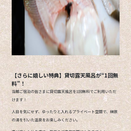
【さらに嬉しい特典】貸切露天風呂が“1回無
料”！
当館ご宿泊の皆さまに
貸切露天風呂を1回無料
でご利用いただ
けます！
人目を気にせず、ゆったりと入れるプライベート空間で、
榊原
の湯を引いた温泉
をお楽しみください。