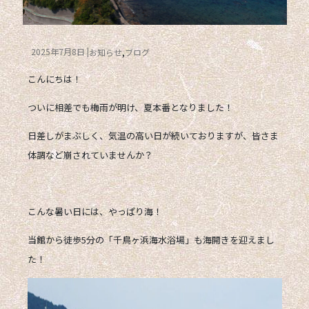
2025年7月8日
お知らせ
ブログ
こんにちは！
ついに相差でも
梅雨が明け
、夏本番となりました！
日差しがまぶしく、気温の高い日が続いておりますが、皆さま
体調など崩されていませんか？
こんな暑い日には、やっぱり海！
当館から徒歩5分の「
千鳥ヶ浜海水浴場
」も
海開き
を迎えまし
た！