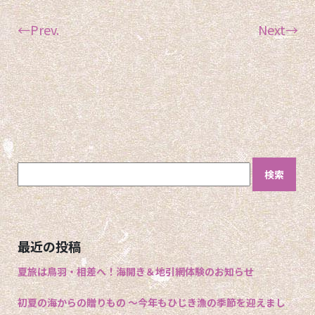
←Prev.
Next→
検
索:
最近の投稿
夏旅は鳥羽・相差へ！海開き＆地引網体験のお知らせ
初夏の海からの贈りもの 〜今年もひじき漁の季節を迎えまし