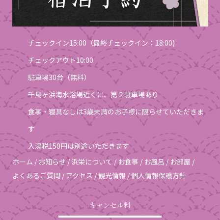
チェックイン15:00（最終チェックイン：18:00)
チェックアウト10:00
駐車場30台（無料）
千鳥ヶ浜海水浴場近くに、第２駐車場あり
食事・寝具なしは3歳未満のお子様に限らせていただきま
す
入湯税150円は別途いただきます
ホーム
/
お知らせ
/
浜栄について
/
お食事
/
お風呂
/
お部屋
/
よくあるご質問
/
アクセス
/
観光情報
/
個人情報保護方針
キャンセル料